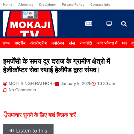
Home
About us
Disclaimer
Privacy Policy
Contact Info
Carrier & 
राज्य
राष्ट्रीय
अंतर्राष्ट्रीय
मनोरंजन
खेल
राजनीति
आज फोकस में
धर्म
क
इमर्जेंसी के समय दूर दराज के ग्रामीण क्षेत्रो में
हेलीकॉप्टर सेवा स्थाई हेलीपैड द्वारा संभव।
MOTI SINGH RATHORE
January 9, 2025
10:30 am
No Comments
👇समाचार सुनने के लिए यहां क्लिक करें
🔊 Listen to this