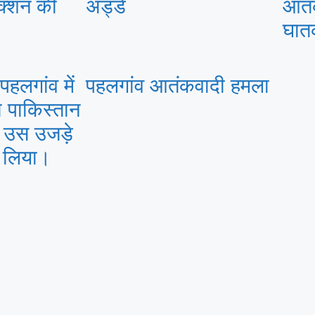
क्शन की
अड्डे
आतंक
घात
पहलगांव में
पहलगांव आतंकवादी हमला
ा पाकिस्तान
 उस उजड़े
ा लिया।