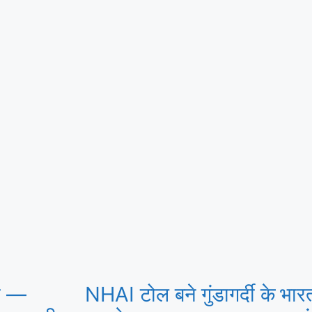
का —
NHAI टोल बने गुंडागर्दी के
भार