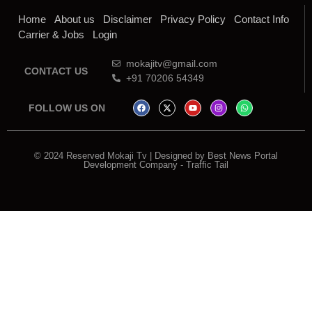
Home
About us
Disclaimer
Privacy Policy
Contact Info
Carrier & Jobs
Login
mokajitv@gmail.com
CONTACT US
+91 70206 54349
FOLLOW US ON
© 2024 Reserved Mokaji Tv | Designed by
Best News Portal
Development Company
-
Traffic Tail