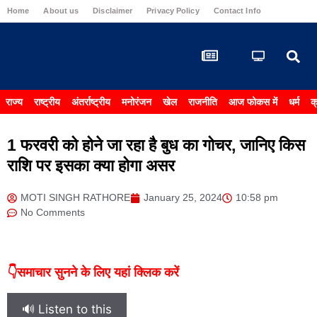
Home
About us
Disclaimer
Privacy Policy
Contact Info
Carrier & 
राज्य
राष्ट्रीय
अंतर्राष्ट्रीय
मनोरंजन
खेल
राजनीति
आज फोकस में
धर्म
क
1 फरवरी को होने जा रहा है बुध का गोचर, जानिए किस
राशि पर इसका क्या होगा असर
MOTI SINGH RATHORE
January 25, 2024
10:58 pm
No Comments
👇समाचार सुनने के लिए यहां क्लिक करें
🔊 Listen to this