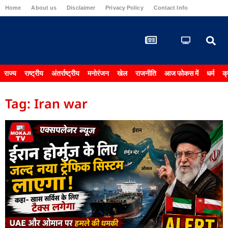
Home
About us
Disclaimer
Privacy Policy
Contact Info
Carrier & 
राज्य
राष्ट्रीय
अंतर्राष्ट्रीय
मनोरंजन
खेल
राजनीति
आज फोकस में
धर्म
क्
Tag: Iran war