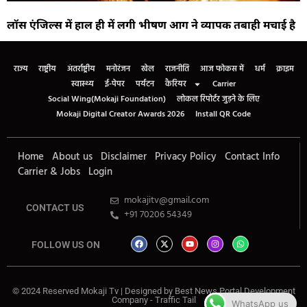
लॉस एंजिल्स में हाल ही में लगी भीषण आग ने व्यापक तबाही मचाई है
राज्य
राष्ट्रीय
अंतर्राष्ट्रीय
मनोरंजन
खेल
राजनीति
आज फोकस में
धर्म
क्राइम
स्वास्थ्य
ई-पेपर
पर्यटन
कैरियर
Carrier
Social Wing(Mokaji Foundation)
लोकल रिपोर्टर जुड़ने के लिए
Mokaji Digital Creator Awards 2026
Install QR Code
Home
About us
Disclaimer
Privacy Policy
Contact Info
Carrier & Jobs
Login
mokajitv@gmail.com
CONTACT US
+91 70206 54349
FOLLOW US ON
© 2024 Reserved Mokaji Tv | Designed by
Best News Portal Development
Company
-
Traffic Tail
WhatsApp us