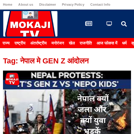
Home
About us
Disclaimer
Privacy Policy
Contact Info
Carrier & 
राज्य
राष्ट्रीय
अंतर्राष्ट्रीय
मनोरंजन
खेल
राजनीति
आज फोकस में
धर्म
क
Tag: नेपाल मे GEN Z आंदोलन